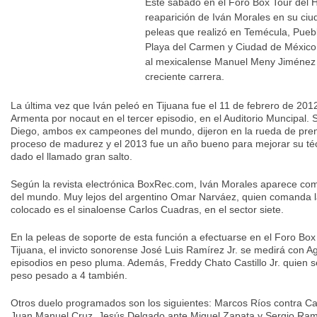
Este sábado en el Foro Box Tour del H
reaparición de Iván Morales en su ciud
peleas que realizó en Temécula, Puebl
Playa del Carmen y Ciudad de México. 
al mexicalense Manuel Meny Jiménez e
creciente carrera.
La última vez que Iván peleó en Tijuana fue el 11 de febrero de 201
Armenta por nocaut en el tercer episodio, en el Auditorio Muncipal
Diego, ambos ex campeones del mundo, dijeron en la rueda de prensa
proceso de madurez y el 2013 fue un año bueno para mejorar su téc
dado el llamado gran salto.
Según la revista electrónica BoxRec.com, Iván Morales aparece c
del mundo. Muy lejos del argentino Omar Narváez, quien comanda la
colocado es el sinaloense Carlos Cuadras, en el sector siete.
En la peleas de soporte de esta función a efectuarse en el Foro Bo
Tijuana, el invicto sonorense José Luis Ramírez Jr. se medirá con A
episodios en peso pluma. Además, Freddy Chato Castillo Jr. quien 
peso pesado a 4 también.
Otros duelo programados son los siguientes: Marcos Ríos contra Car
Juan Manuel Cruz, Jesús Delgado ante Miguel Zapata y Sergio Ram