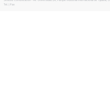
Síntesis Comunicación - Av. Universidad 2A, Parque Industrial Internacional de Tijuana,
Tel. | Fax