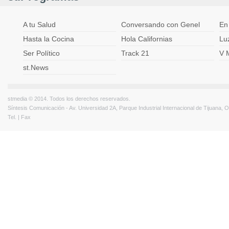
A tu Salud
Conversando con Genel
En
Hasta la Cocina
Hola Californias
Lu
Ser Político
Track 21
V 
st.News
stmedia © 2014. Todos los derechos reservados.
Síntesis Comunicación - Av. Universidad 2A, Parque Industrial Internacional de Tijuana,
Tel. | Fax