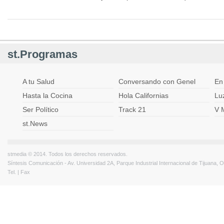
st.Programas
A tu Salud
Conversando con Genel
En
Hasta la Cocina
Hola Californias
Lu
Ser Político
Track 21
V 
st.News
stmedia © 2014. Todos los derechos reservados.
Síntesis Comunicación - Av. Universidad 2A, Parque Industrial Internacional de Tijuana,
Tel. | Fax