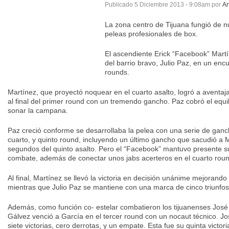
Publicado
5 Diciembre 2013 - 9:08am
por
Ar
La zona centro de Tijuana fungió de 
peleas profesionales de box.
El ascendiente Erick “Facebook” Martí
del barrio bravo, Julio Paz, en un enc
rounds.
Martínez, que proyectó noquear en el cuarto asalto, logró a aventaj
al final del primer round con un tremendo gancho. Paz cobró el equil
sonar la campana.
Paz creció conforme se desarrollaba la pelea con una serie de gan
cuarto, y quinto round, incluyendo un último gancho que sacudió a M
segundos del quinto asalto. Pero el “Facebook” mantuvo presente su
combate, además de conectar unos jabs acerteros en el cuarto roun
Al final, Martínez se llevó la victoria en decisión unánime mejorando 
mientras que Julio Paz se mantiene con una marca de cinco triunfos
Además, como función co- estelar combatieron los tijuanenses José
Gálvez venció a García en el tercer round con un nocaut técnico. 
siete victorias, cero derrotas, y un empate. Esta fue su quinta victor