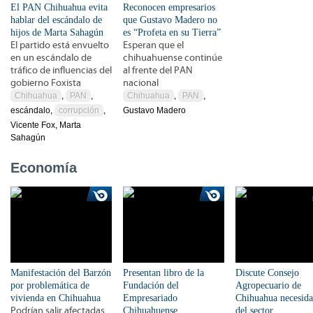
El PAN Chihuahua evita
Reconocen empresarios
hablar del escándalo de
que Gustavo Madero no
hijos de Marta Sahagún
es “Profeta en su Tierra”
El partido está envuelto
Esperan que el
en un escándalo de
chihuahuense continúe
tráfico de influencias del
al frente del PAN
gobierno Foxista
nacional
Chihuahua
,
PAN
,
Chihuahua
,
PAN
,
escándalo,
corrupción
,
Gustavo Madero
Vicente Fox, Marta
Sahagún
Economía
Manifestación del Barzón
Presentan libro de la
Discute Consejo
por problemática de
Fundación del
Agropecuario de
vivienda en Chihuahua
Empresariado
Chihuahua necesida
Podrían salir afectadas
Chihuahuense
del sector