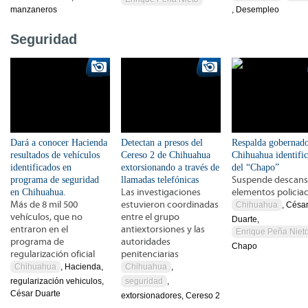
manzaneros
, Desempleo
Seguridad
Dará a conocer Hacienda
Detectan a presos del
Respalda gobernado
resultados de vehículos
Cereso 2 de Chihuahua
Chihuahua identifi
identificados en
extorsionando a través de
del “Chapo”
programa de seguridad
llamadas telefónicas
Suspende descans
en Chihuahua.
Las investigaciones
elementos policia
Más de 8 mil 500
estuvieron coordinadas
Chihuahua
, Césa
vehículos, que no
entre el grupo
Duarte,
entraron en el
antiextorsiones y las
Enrique Peña Niet
programa de
autoridades
Chapo
regularización oficial
penitenciarias
Chihuahua
, Hacienda,
Chihuahua
,
regularización vehiculos,
seguridad
,
César Duarte
extorsionadores, Cereso 2