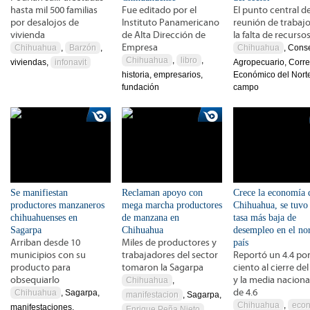
hasta mil 500 familias
Fue editado por el
El punto central de
por desalojos de
Instituto Panamericano
reunión de trabajo
vivienda
de Alta Dirección de
la falta de recurso
Empresa
Chihuahua
,
Barzón
,
Chihuahua
, Cons
Chihuahua
,
libro
,
viviendas,
infonavit
Agropecuario, Corr
historia, empresarios,
Económico del Nort
fundación
campo
Se manifiestan
Reclaman apoyo con
Crece la economía 
productores manzaneros
mega marcha productores
Chihuahua, se tuvo 
chihuahuenses en
de manzana en
tasa más baja de
Sagarpa
Chihuahua
desempleo en el nor
Arriban desde 10
Miles de productores y
país
municipios con su
trabajadores del sector
Reportó un 4.4 po
producto para
tomaron la Sagarpa
ciento al cierre de
obsequiarlo
y la media naciona
Chihuahua
,
de 4.6
Chihuahua
, Sagarpa,
manifestacion
, Sagarpa,
Chihuahua
,
eco
manifestaciones,
Enrique Peña Nieto