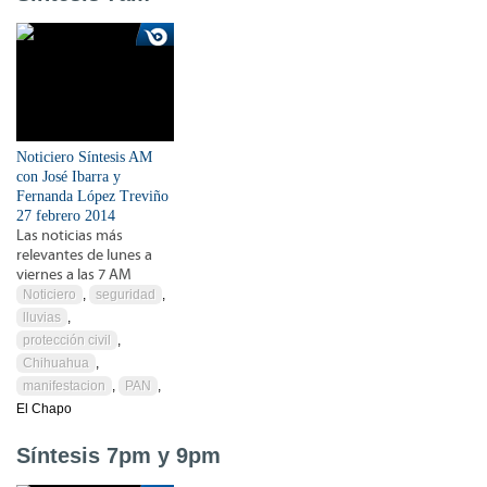
Noticiero Síntesis AM
con José Ibarra y
Fernanda López Treviño
27 febrero 2014
Las noticias más
relevantes de lunes a
viernes a las 7 AM
Noticiero
,
seguridad
,
lluvias
,
protección civil
,
Chihuahua
,
manifestacion
,
PAN
,
El Chapo
Síntesis 7pm y 9pm