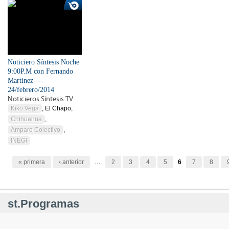
Noticiero Síntesis Noche
9:00P.M con Fernando
Martínez ---
24/febrero/2014
Noticieros Síntesis TV
Kiko Vega
, El Chapo,
Chihuahua
,
Amparo Colectivo
,
INEGI
Páginas
« primera
‹ anterior
…
2
3
4
5
6
7
8
st.Programas