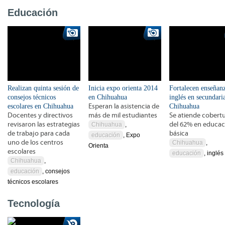
Educación
Realizan quinta sesión de
Inicia expo orienta 2014
Fortalecen enseñanz
consejos técnicos
en Chihuahua
inglés en secundari
escolares en Chihuahua
Esperan la asistencia de
Chihuahua
Docentes y directivos
más de mil estudiantes
Se atiende cobert
revisaron las estrategias
del 62% en educac
Chihuahua
,
de trabajo para cada
básica
educación
, Expo
uno de los centros
Chihuahua
,
Orienta
escolares
educación
, inglés
Chihuahua
,
educación
, consejos
técnicos escolares
Tecnología