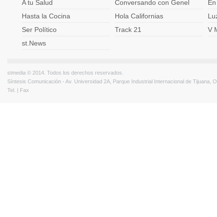
A tu Salud
Conversando con Genel
En
Hasta la Cocina
Hola Californias
Lu
Ser Político
Track 21
V 
st.News
stmedia © 2014. Todos los derechos reservados.
Síntesis Comunicación - Av. Universidad 2A, Parque Industrial Internacional de Tijuana,
Tel. | Fax