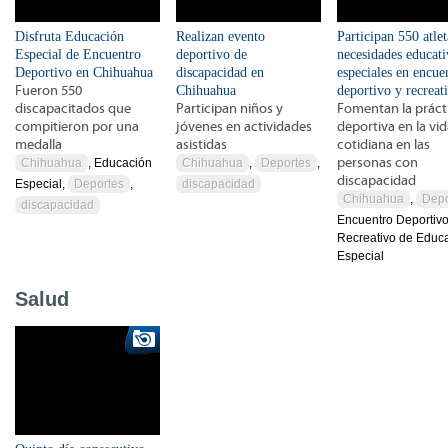
Disfruta Educación
Realizan evento
Participan 550 atle
Especial de Encuentro
deportivo de
necesidades educati
Deportivo en Chihuahua
discapacidad en
especiales en encue
Fueron 550
Chihuahua
deportivo y recreat
discapacitados que
Participan niños y
Fomentan la práct
compitieron por una
jóvenes en actividades
deportiva en la vi
medalla
asistidas
cotidiana en las
personas con
Chihuahua
, Educación
Chihuahua
,
Deportes
,
discapacidad
Especial,
Deportes
,
discapacidad
Chihuahua
,
Depo
discapacidad
Encuentro Deportivo
Recreativo de Educ
Especial
Salud