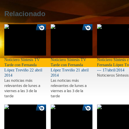
Relacionado
Noticiero Síntesis TV
Noticiero Síntesis TV
Noticiero Síntesis 
Tarde con Fernanda
Tarde con Fernanda
Fernanda López Tr
López Treviño 22 abril
López Treviño 21 abril
--- 17/abril/2014
2014
2014
Noticieros Síntesis
Las noticias más
Las noticias más
relevantes de lunes a
relevantes de lunes a
viernes a las 3 de la
viernes a las 3 de la
tarde
tarde