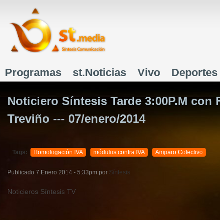
J
Programas
st.Noticias
Vivo
Deportes
Menú principal
Noticiero Síntesis Tarde 3:00P.M con
Treviño --- 07/enero/2014
Tags:
Homologación IVA
módulos contra IVA
Amparo Colectivo
Publicado
7 Enero 2014 - 5:33pm
por
Síntesis
Noticieros Síntesis TV