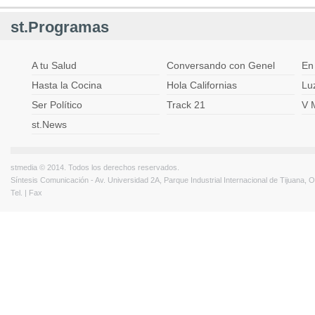
st.Programas
A tu Salud
Conversando con Genel
En
Hasta la Cocina
Hola Californias
Lu
Ser Político
Track 21
V 
st.News
stmedia © 2014. Todos los derechos reservados.
Síntesis Comunicación - Av. Universidad 2A, Parque Industrial Internacional de Tijuana,
Tel. | Fax